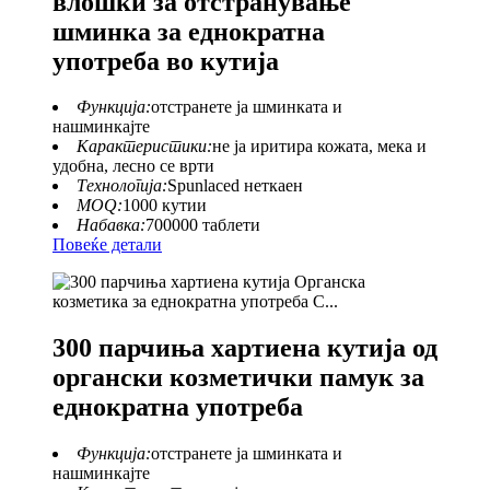
влошки за отстранување
шминка за еднократна
употреба во кутија
Функција:
отстранете ја шминката и
нашминкајте
Карактеристики:
не ја иритира кожата, мека и
удобна, лесно се врти
Технологија:
Spunlaced неткаен
MOQ:
1000 кутии
Набавка:
700000 таблети
Повеќе детали
300 парчиња хартиена кутија од
органски козметички памук за
еднократна употреба
Функција:
отстранете ја шминката и
нашминкајте