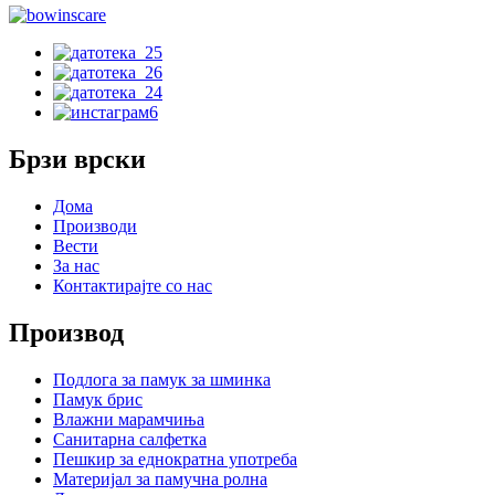
Брзи врски
Дома
Производи
Вести
За нас
Контактирајте со нас
Производ
Подлога за памук за шминка
Памук брис
Влажни марамчиња
Санитарна салфетка
Пешкир за еднократна употреба
Материјал за памучна ролна