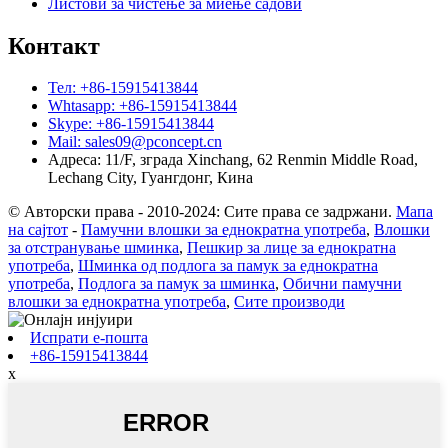
Листови за чистење за миење садови
Контакт
Тел: +86-15915413844
Whtasapp: +86-15915413844
Skype: +86-15915413844
Mail: sales09@pconcept.cn
Адреса: 11/F, зграда Xinchang, 62 Renmin Middle Road,
Lechang City, Гуангдонг, Кина
© Авторски права - 2010-2024: Сите права се задржани.
Мапа
на сајтот
-
Памучни влошки за еднократна употреба
,
Влошки
за отстранување шминка
,
Пешкир за лице за еднократна
употреба
,
Шминка од подлога за памук за еднократна
употреба
,
Подлога за памук за шминка
,
Обични памучни
влошки за еднократна употреба
,
Сите производи
Испрати е-пошта
+86-15915413844
x