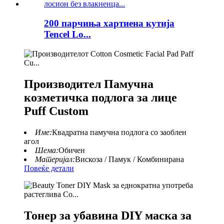
200 парчиња хартиена кутија
Tencel Lo...
Производител Памучна
козметичка подлога за лице
Puff Custom
Име:
Квадратна памучна подлога со заоблен
агол
Шема:
Обичен
Материјал:
Вискоза / Памук / Комбинирана
Повеќе детали
Тонер за убавина DIY маска за