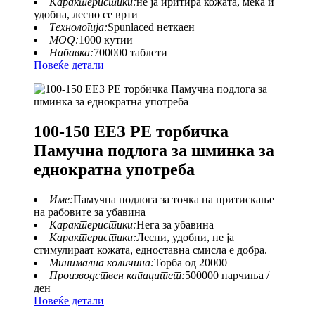
Карактеристики:
не ја иритира кожата, мека и
удобна, лесно се врти
Технологија:
Spunlaced неткаен
MOQ:
1000 кутии
Набавка:
700000 таблети
Повеќе детали
100-150 ЕЕЗ PE торбичка
Памучна подлога за шминка за
еднократна употреба
Име:
Памучна подлога за точка на притискање
на рабовите за убавина
Карактеристики:
Нега за убавина
Карактеристики:
Лесни, удобни, не ја
стимулираат кожата, едноставна смисла е добра.
Минимална количина:
Торба од 20000
Производствен капацитет:
500000 парчиња /
ден
Повеќе детали