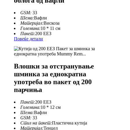
облога од вафли
GSM:
33
Шема:
Вафли
Материјал:
Вискоза
Големина:
10 * 11 см
Пакет:
200 ЕЕЗ
Повеќе детали
Влошки за отстранување
шминка за еднократна
употреба во пакет од 200
парчиња
Пакет:
200 ЕЕЗ
Големина:
10 * 12 см
Шема:
Вафли
GSM:
33
Стил на пакет:
Пластична кутија
Материјал:
Тенцел