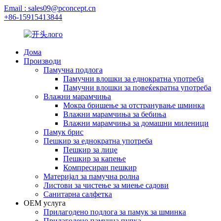
Email : sales09@pconcept.cn
+86-15915413844
Дома
Производи
Памучна подлога
Памучни влошки за еднократна употреба
Памучни влошки за повеќекратна употреба
Влажни марамчиња
Мокра бришење за отстранување шминка
Влажни марамчиња за бебиња
Влажни марамчиња за домашни миленици
Памук брис
Пешкир за еднократна употреба
Пешкир за лице
Пешкир за капење
Компресиран пешкир
Материјал за памучна ролна
Листови за чистење за миење садови
Санитарна салфетка
OEM услуга
Прилагодено подлога за памук за шминка
Прилагодено памучна пупка