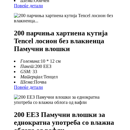
Шема:
Обичен
Повеќе детали
200 парчиња хартиена кутија
Tencel лосион без влакненца
Памучни влошки
Големина:
10 * 12 см
Пакет:
200 ЕЕЗ
GSM:
33
Материјал:
Тенцел
Шема:
Почва
Повеќе детали
200 ЕЕЗ Памучни влошки за
еднократна употреба со влажна