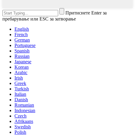
Притиснете Enter за
пребарување или ESC за затворање
English
French
German
Portuguese
Spanish
Russian
Japanese
Korean
Arabic
Irish
Greek
Turkish
Italian
Danish
Romanian
Indonesian
Czech
Afrikaans
Swedish
Polish