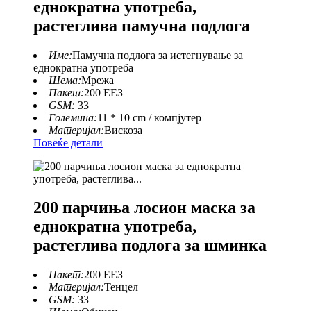
еднократна употреба,
растеглива памучна подлога
Име:
Памучна подлога за истегнување за
еднократна употреба
Шема:
Мрежа
Пакет:
200 ЕЕЗ
GSM:
33
Големина:
11 * 10 cm / компјутер
Материјал:
Вискоза
Повеќе детали
200 парчиња лосион маска за
еднократна употреба,
растеглива подлога за шминка
Пакет:
200 ЕЕЗ
Материјал:
Тенцел
GSM:
33