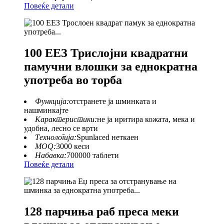
Повеќе детали
100 ЕЕЗ Трислојни квадратни
памучни влошки за еднократна
употреба во торба
Функција:
отстранете ја шминката и
нашминкајте
Карактеристики:
не ја иритира кожата, мека и
удобна, лесно се врти
Технологија:
Spunlaced неткаен
MOQ:
3000 кеси
Набавка:
700000 таблети
Повеќе детали
128 парчиња раб преса меки