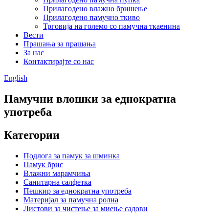
Прилагодено влажно бришење
Прилагодено памучно ткиво
Трговија на големо со памучна ткаенина
Вести
Прашања за прашања
За нас
Контактирајте со нас
English
Памучни влошки за еднократна
употреба
Категории
Подлога за памук за шминка
Памук брис
Влажни марамчиња
Санитарна салфетка
Пешкир за еднократна употреба
Материјал за памучна ролна
Листови за чистење за миење садови